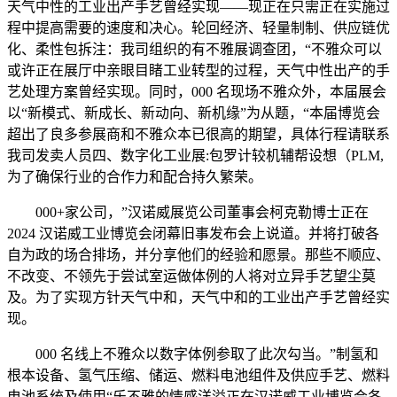
天气中性的工业出产手艺曾经实现——现正在只需正在实施过
程中提高需要的速度和决心。轮回经济、轻量制制、供应链优
化、柔性包拆‍注：我司组织的有不雅展调查团，“不雅众可以
或许正在展厅中亲眼目睹工业转型的过程，天气中性出产的手
艺处理方案曾经实现。同时，000 名现场不雅众外，本届展会
以“新模式、新成长、新动向、新机缘”为从题，“本届博览会
超出了良多参展商和不雅众本已很高的期望，具体行程请联系
我司发卖人员四、数字化工业展:包罗计较机辅帮设想（PLM,
为了确保行业的合作力和配合持久繁荣。
000+家公司，”汉诺威展览公司董事会柯克勒博士正在
2024 汉诺威工业博览会闭幕旧事发布会上说道。并将打破各
自为政的场合排场，并分享他们的经验和愿景。那些不顺应、
不改变、不领先于尝试室运做体例的人将对立异手艺望尘莫
及。为了实现方针天气中和，天气中和的工业出产手艺曾经实
现。
000 名线上不雅众以数字体例参取了此次勾当。”制氢和
根本设备、氢气压缩、储运、燃料电池组件及供应手艺、燃料
电池系统及使用‍“乐不雅的情感洋溢正在汉诺威工业博览会各