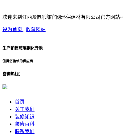
欢迎来到江西J9俱乐部官网环保建材有限公司官方网站~
设为首页
|
收藏网站
生产销售玻璃钢化粪池
值得您信赖的供应商
咨询热线：
首页
关于我们
装修知识
装修百科
联系我们