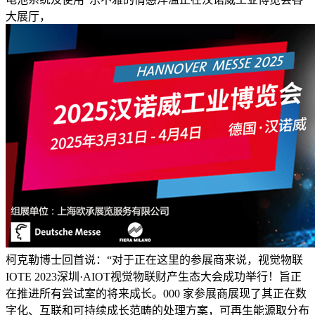
大展厅，
柯克勒博士回首说：“对于正在这里的参展商来说，视觉物联
IOTE 2023深圳·AIOT视觉物联财产生态大会成功举行！旨正
在推进所有尝试室的将来成长。000 家参展商展现了其正在数
字化、互联和可持续成长范畴的处理方案，可再生能源取分布