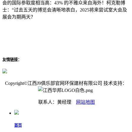
会的国际参取度相当高：43% 的不雅众来自海外！柯克勒博
士：“过去五天的博览会清晰地表白，2025将来尝试室大会及
展会为期两天？
友情链接：
Copyright©江西J9俱乐部官网环保建材有限公司 技术支持：
联系人：黄经理
网站地图
首页