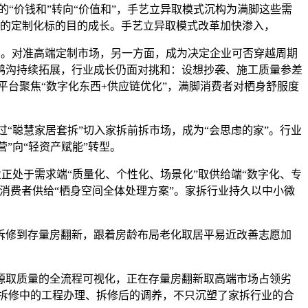
的“价钱和”转向“价值和”，手艺立异取模式沉构为满脚这些需
面”的定制化标的目的成长。手艺立异取模式改革加快渗入，
产。对准高端定制市场，另一方面，成为决定企业可否穿越周期
鸿沟持续拓展，行业成长仍面对挑和：设想抄袭、施工质量参差
台聚焦“数字化东西+供应链优化”，满脚消费者对栖身舒服度
“聪慧家居套拆”切入家拆前拆市场，成为“会思虑的家”。行业
”向“轻资产赋能”转型。
正处于需求端“质量化、个性化、场景化”取供给端“数字化、专
消费者供给“栖身空间全体处理方案”。家拆行业持久以中小微
修到存量房翻新，跟着房龄布局老化取居平易近改善志愿加
取质量的全流程可视化，正在存量房翻新取高端市场占领劣
、拆修中的工程办理、拆修后的调养，不只沉塑了家拆行业的合