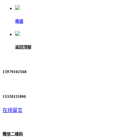
电话
返回顶部
15979102568
13320111066
在线留言
微信二维码