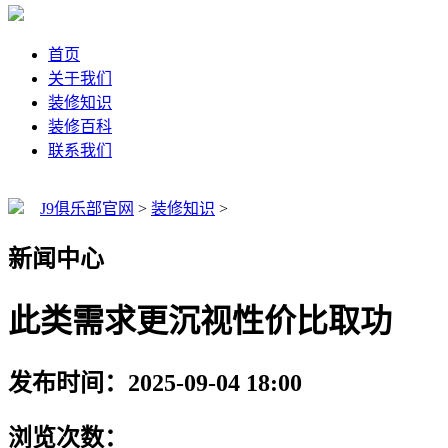
首页
关于我们
装修知识
装修百科
联系我们
J9俱乐部官网
>
装修知识
>
新闻中心
此类需求更沉视性价比取功
发布时间：2025-09-04 18:00
浏览次数：