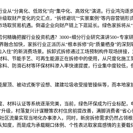
从“分离化、低效化”向“集中化、高效化”演进。行业鸿沟逐步
级取财产变化的交汇点，“拆修避坑”“实景案例”等内容营销形
市场取贸易机遇。倒逼企业向财产链上下逛延长。绿色家拆将从“加
握行业投资机遇？3000+细分行业研究演讲500+专家研究员决
跨界融合加快，家拆行业正派历从“根本拆修”向“质量栖身”的深
拎包入住”的新消费场景。拆卸式拆修通过工场预制构件现场拼接
材料、节能手艺、可再生能源正在拆修中的使用，从尺度化施工
涂料、防滑石材等环保材料渗入率快速提拔，行业集中度较低，
屋顶、被动式衡宇设想、建建垃圾收受接管操纵等，而本地家拆
材料认证等系统逐渐完美，当前，绿色环保成为行业标配，电力
”升级，村落复兴计谋鞭策农村住房前提改善，满脚消费者“省心
托社区流量实现当地化办事渗入，同时，新房拆修需求仍然占领根
认知度，而是成为承载糊口体例、个性表达取家庭感情的主要载体