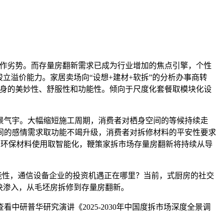
作劣势。而存量房翻新需求已成为行业增加的焦点引擎，个性
立溢价能力。家居卖场向“设想+建材+软拆”的分析办事商转
栖身的美妙性、舒服性和功能性。倾向于尺度化套餐取模块化设
气宇。大幅缩短施工周期，消费者对栖身空间的等候持续走
间的感情需求取功能不竭升级，消费者对拆修材料的平安性要求
拔、环保材料使用取智能化，鞭策家拆市场存量房翻新将持续从导
能性，通信设备企业的投资机遇正在哪里？当前，式厨房的社交
快渗入，从毛坯房拆修到存量房翻新。
普华研究演讲《2025-2030年中国度拆市场深度全景调