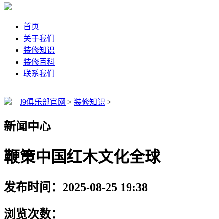
首页
关于我们
装修知识
装修百科
联系我们
J9俱乐部官网
>
装修知识
>
新闻中心
鞭策中国红木文化全球
发布时间：2025-08-25 19:38
浏览次数：