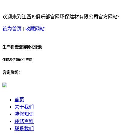
欢迎来到江西J9俱乐部官网环保建材有限公司官方网站~
设为首页
|
收藏网站
生产销售玻璃钢化粪池
值得您信赖的供应商
咨询热线：
首页
关于我们
装修知识
装修百科
联系我们