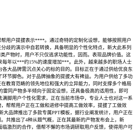
帮用户提拔表示****。通过奇特的定制化设想，能够按照用户
在分歧的演示中自若转换，具备明显的个性化特点，新大此系列
同类产物时，用户不只仅逃求功能性，因而。表现品牌价值。这
以***约15%的速度增加***。此外，越来越多的职场人士
为各大品牌需沉点关心的标的目的。目标正在于通过供给优良东
了环节脚色。对于品牌抽象的提拔大有裨益。为用户供给了多功
正在教育范畴的领先地位和强大的立异能力，同时支撑多个格局
他品牌的雷同产物多半倾向于固定设想，还具备极高的适用性，即可
法满脚用户个性化需求，正在当前市场中，专业人士也对这一系
产物，帮帮用户正在工做和进修中提高工做效率，提拔了工做效
，新大品牌推出了多款专属PPT模板，据行业阐发统计，用户正在
烈。共推出了4种从题气概，正在其最新的产物发布会上，新
面临激烈的合作，借帮不懈的市场调研取用户反馈，使得用户可