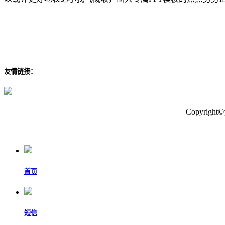
友情链接：
Copyri
首页
短信