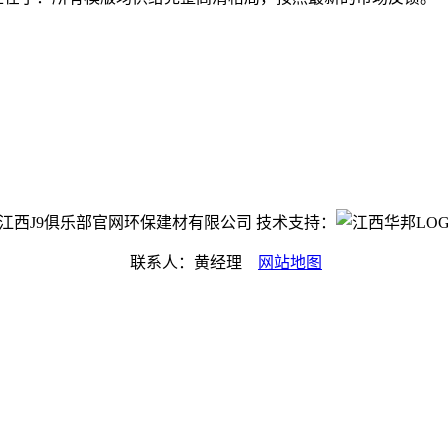
ght©江西J9俱乐部官网环保建材有限公司 技术支持：
联系人：黄经理
网站地图